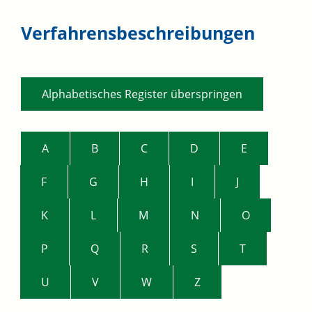
Verfahrensbeschreibungen
Alphabetisches Register überspringen
A
B
C
D
E
F
G
H
I
J
K
L
M
N
O
P
Q
R
S
T
U
V
W
Z