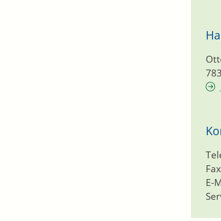
Ha
Ott
78
Ko
Tel
Fax
E-M
Ser