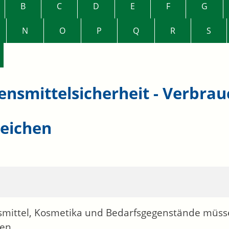
B
C
D
E
F
G
N
O
P
Q
R
S
ensmittelsicherheit - Verbr
reichen
mittel, Kosmetika und Bedarfsgegenstände müssen
en.