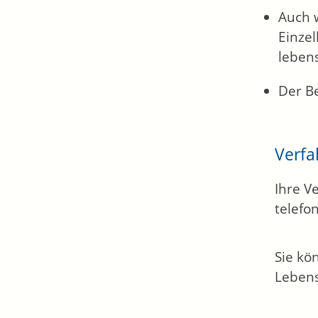
Auch 
Einze
leben
Der B
Verfa
Ihre V
telefo
Sie kö
Lebens