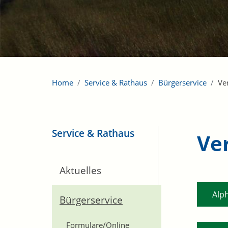
Home
Service & Rathaus
Bürgerservice
Ve
Service & Rathaus
Ve
Aktuelles
Alp
Bürgerservice
Formulare/Online