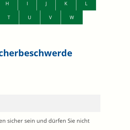
H
I
J
K
L
T
U
V
W
aucherbeschwerde
 sicher sein und dürfen Sie nicht