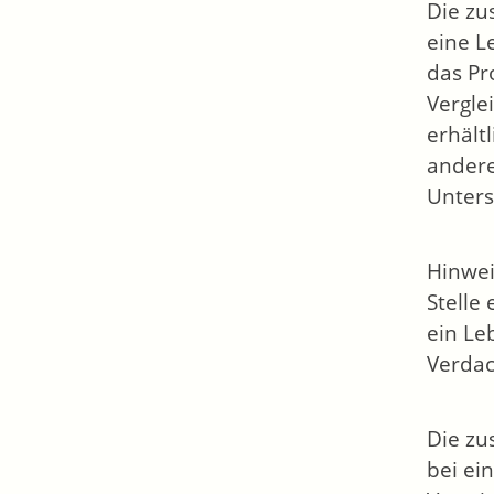
Die zu
eine L
das Pr
Vergle
erhält
andere
Unters
Hinwei
Stelle 
ein Le
Verdac
Die zu
bei ei