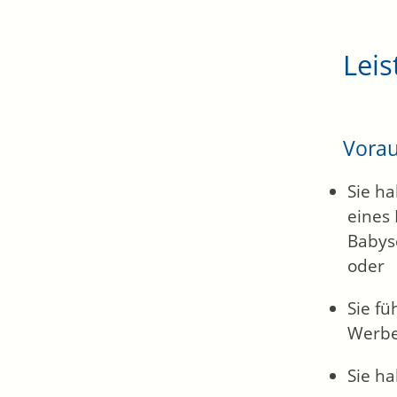
Leis
Vora
Sie h
eines
Babysc
oder
Sie f
Werbe
Sie h