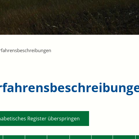
rfahrensbeschreibungen
rfahrensbeschreibung
habetisches Register überspringen