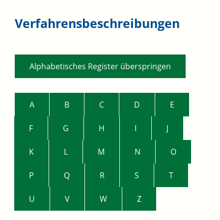
Verfahrensbeschreibungen
Alphabetisches Register überspringen
A
B
C
D
E
F
G
H
I
J
K
L
M
N
O
P
Q
R
S
T
U
V
W
Z