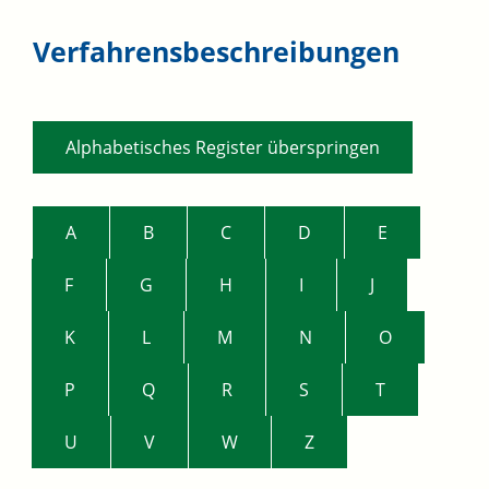
Verfahrensbeschreibungen
Alphabetisches Register überspringen
A
B
C
D
E
F
G
H
I
J
K
L
M
N
O
P
Q
R
S
T
U
V
W
Z