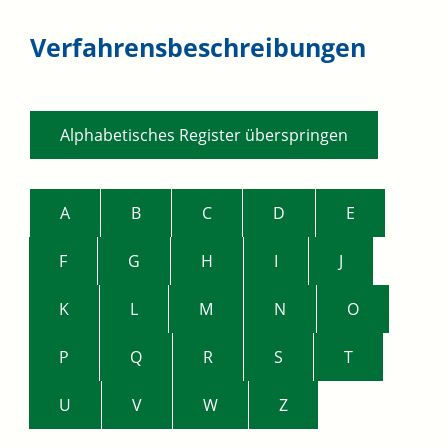
Verfahrensbeschreibungen
Alphabetisches Register überspringen
A
B
C
D
E
F
G
H
I
J
K
L
M
N
O
P
Q
R
S
T
U
V
W
Z