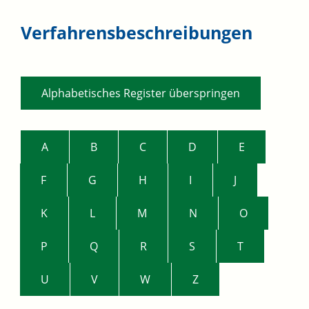
Verfahrensbeschreibungen
Alphabetisches Register überspringen
A
B
C
D
E
F
G
H
I
J
K
L
M
N
O
P
Q
R
S
T
U
V
W
Z