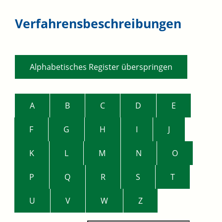
Verfahrensbeschreibungen
Alphabetisches Register überspringen
A
B
C
D
E
F
G
H
I
J
K
L
M
N
O
P
Q
R
S
T
U
V
W
Z