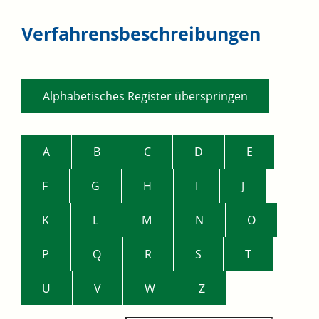
Verfahrensbeschreibungen
Alphabetisches Register überspringen
A
B
C
D
E
F
G
H
I
J
K
L
M
N
O
P
Q
R
S
T
U
V
W
Z