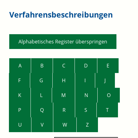
Verfahrensbeschreibungen
Alphabetisches Register überspringen
A
B
C
D
E
F
G
H
I
J
K
L
M
N
O
P
Q
R
S
T
U
V
W
Z