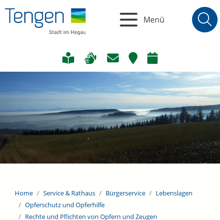
Menü
Home
Service & Rathaus
Bürgerservice
Lebenslagen
Opferschutz und Opferhilfe
Rechte und Pflichten von Opfern und Zeugen