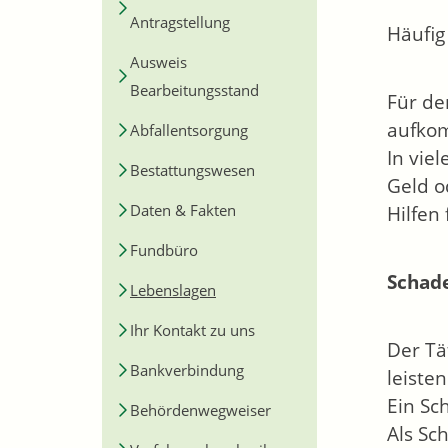
Antragstellung
Häufig
Ausweis
Bearbeitungsstand
Für de
aufko
Abfallentsorgung
In vie
Bestattungswesen
Geld o
Daten & Fakten
Hilfen
Fundbüro
Schade
Lebenslagen
Ihr Kontakt zu uns
Der Tä
Bankverbindung
leisten
Ein Sc
Behördenwegweiser
Als Sc