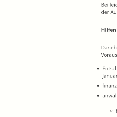
Bei le
der Au
Hilfen
Danebe
Voraus
Entsc
Janua
finanz
anwal