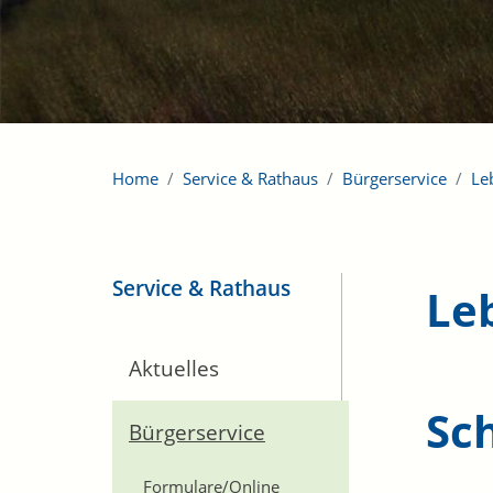
Home
Service & Rathaus
Bürgerservice
Le
Service & Rathaus
Le
Aktuelles
Sc
Bürgerservice
Formulare/Online