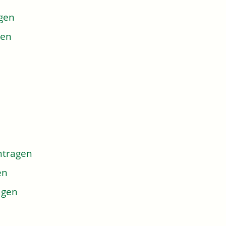
agen
gen
ntragen
en
agen