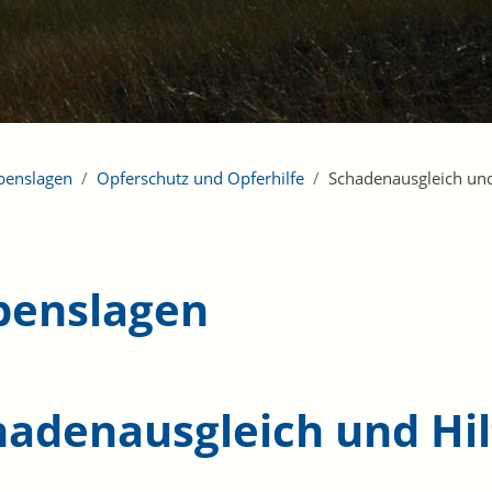
benslagen
Opferschutz und Opferhilfe
Schadenausgleich und
benslagen
hadenausgleich und Hil