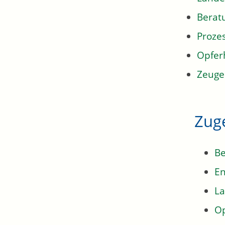
Berat
Proze
Opferh
Zeuge
Zug
Be
En
La
Op