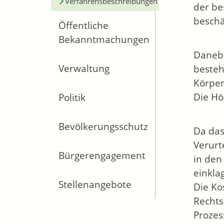
Verfahrensbeschreibungen
der be
beschä
Öffentliche
Bekanntmachungen
Danebe
Verwaltung
besteh
Körper
Die Hö
Politik
Bevölkerungsschutz
Da das
Verurt
Bürgerengagement
in den
einkla
Stellenangebote
Die Ko
Rechts
Prozes