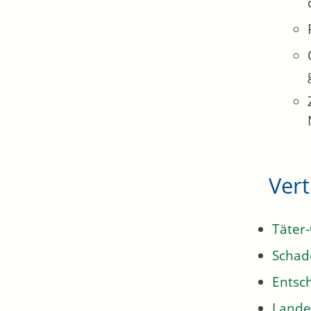
Ver
Täter-
Schad
Entsc
Lande