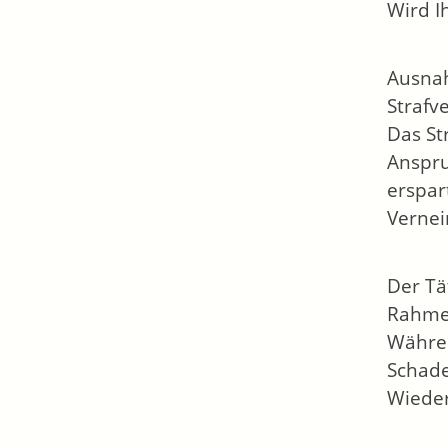
Wird I
Ausna
Strafv
Das St
Anspru
erspar
Vernei
Der Tä
Rahmen
Währen
Schade
Wieder