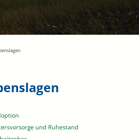
benslagen
benslagen
option
tersvorsorge und Ruhestand