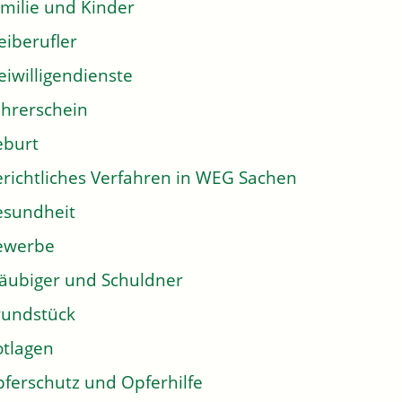
milie und Kinder
eiberufler
eiwilligendienste
hrerschein
eburt
richtliches Verfahren in WEG Sachen
sundheit
ewerbe
äubiger und Schuldner
undstück
tlagen
ferschutz und Opferhilfe