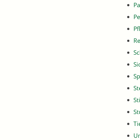
Pa
Pe
Pf
Re
Sc
Si
Sp
St
St
S
Ti
U