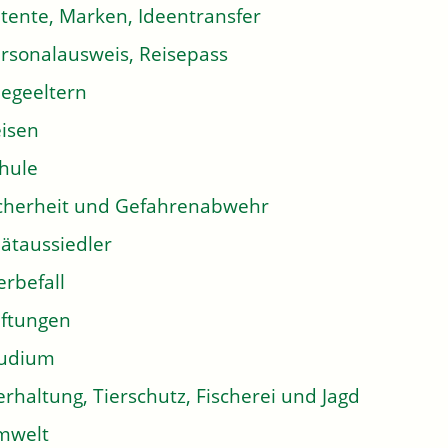
tente, Marken, Ideentransfer
rsonalausweis, Reisepass
legeeltern
isen
hule
cherheit und Gefahrenabwehr
ätaussiedler
erbefall
iftungen
tudium
erhaltung, Tierschutz, Fischerei und Jagd
mwelt