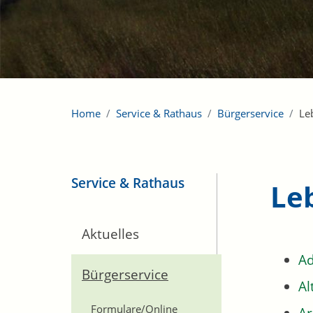
Home
Service & Rathaus
Bürgerservice
Le
Service & Rathaus
Le
Aktuelles
Ad
Bürgerservice
Al
Formulare/Online