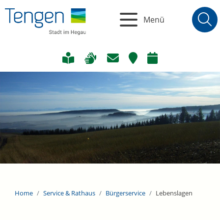
Menü
Home
Service & Rathaus
Bürgerservice
Lebenslagen