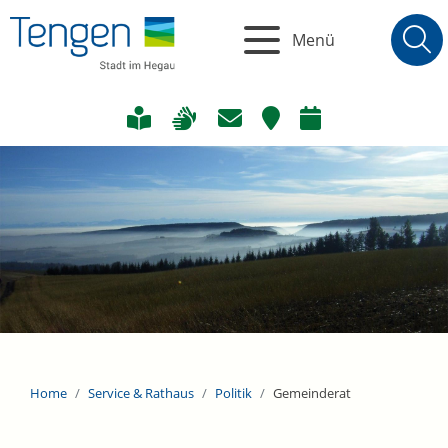
Menü
Home
Service & Rathaus
Politik
Gemeinderat