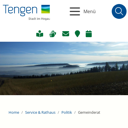
Menü
Home
Service & Rathaus
Politik
Gemeinderat