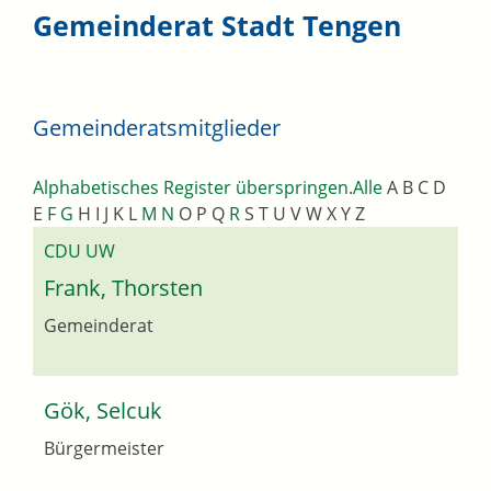
Gemeinderat Stadt Tengen
Gemeinderatsmitglieder
Alphabetisches Register überspringen
.
Alle
A
B
C
D
E
F
G
H
I
J
K
L
M
N
O
P
Q
R
S
T
U
V
W
X
Y
Z
CDU UW
Frank, Thorsten
Gemeinderat
Gök, Selcuk
Bürgermeister