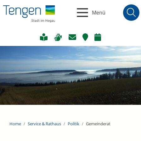
Menü
Home
Service & Rathaus
Politik
Gemeinderat