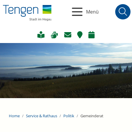
Menü
Home
Service & Rathaus
Politik
Gemeinderat