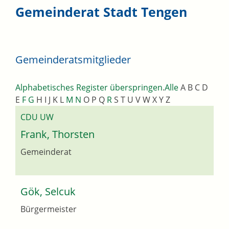
Gemeinderat Stadt Tengen
Gemeinderatsmitglieder
Alphabetisches Register überspringen
.
Alle
A
B
C
D
E
F
G
H
I
J
K
L
M
N
O
P
Q
R
S
T
U
V
W
X
Y
Z
CDU UW
Frank, Thorsten
Gemeinderat
Gök, Selcuk
Bürgermeister