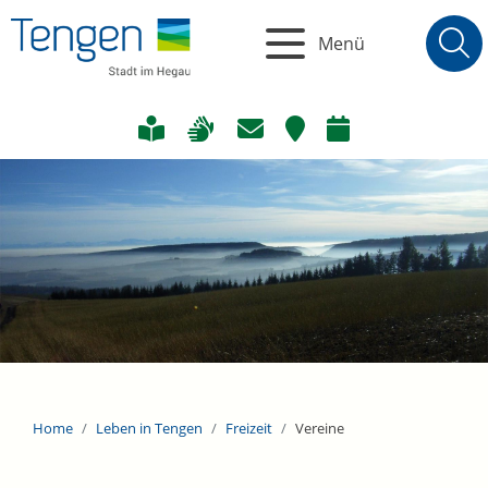
Menü
Home
Leben in Tengen
Freizeit
Vereine