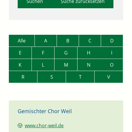
Suche zurücksetzen
Alle
A
B
C
D
E
F
G
H
I
K
L
M
N
O
R
S
T
V
Gemischter Chor Weil
www.chor-weil.de