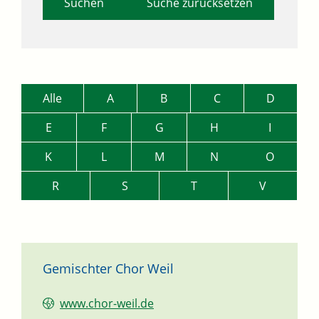
Suche zurücksetzen
Alle
A
B
C
D
E
F
G
H
I
K
L
M
N
O
R
S
T
V
Gemischter Chor Weil
www.chor-weil.de