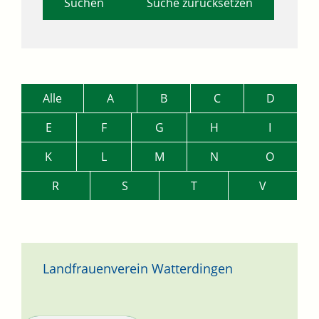
Suche zurücksetzen
Alle
A
B
C
D
E
F
G
H
I
K
L
M
N
O
R
S
T
V
Landfrauenverein Watterdingen