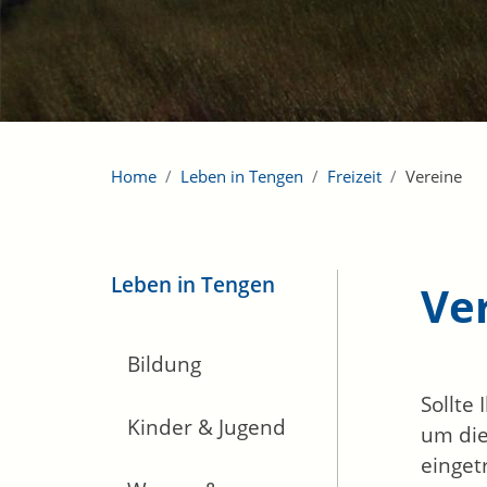
Home
Leben in Tengen
Freizeit
Vereine
Leben in Tengen
Ve
Bildung
Sollte
Kinder & Jugend
um die
einget