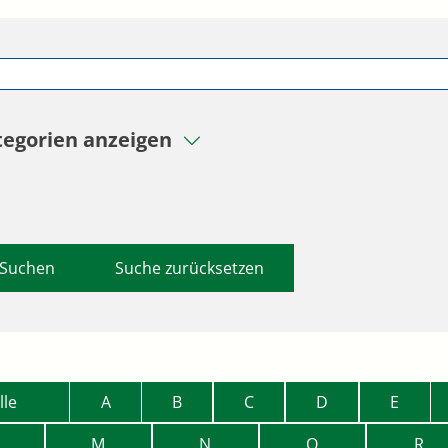
tegorien anzeigen
Suche zurücksetzen
lle
A
B
C
D
E
M
N
O
R