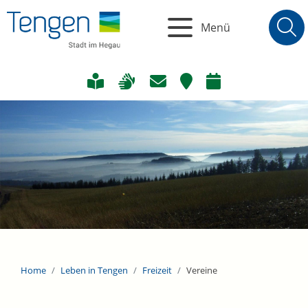
Menü
Home
Leben in Tengen
Freizeit
Vereine