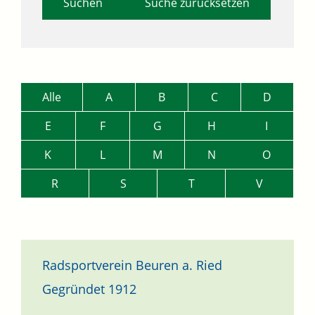
Suche zurücksetzen
Alle
A
B
C
D
E
F
G
H
I
K
L
M
N
O
R
S
T
V
Radsportverein Beuren a. Ried
Gegründet 1912