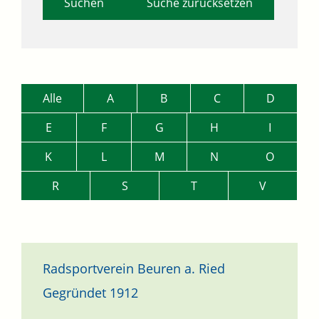
Suche zurücksetzen
Alle
A
B
C
D
E
F
G
H
I
K
L
M
N
O
R
S
T
V
Radsportverein Beuren a. Ried
Gegründet 1912