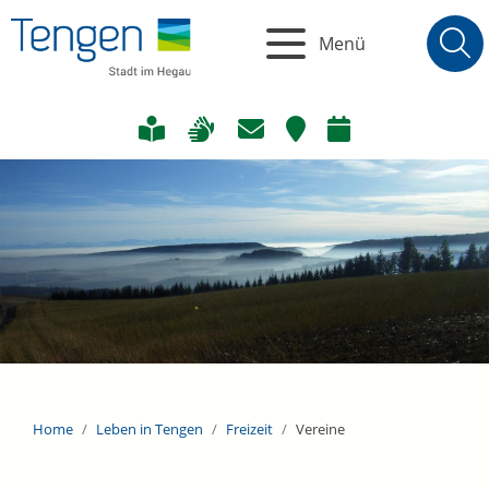
Menü
Home
Leben in Tengen
Freizeit
Vereine