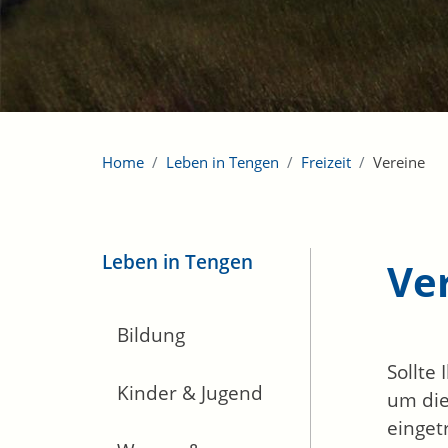
Home
Leben in Tengen
Freizeit
Vereine
Leben in Tengen
Ve
Bildung
Sollte
Kinder & Jugend
um die
einget