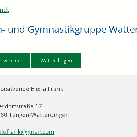
ück
n- und Gymnastikgruppe Watter
,
rtvereine
Watterdingen
Vorsitzende
Elena
Frank
rdorfstraße 17
250
Tengen-Watterdingen
elefrank@gmail.com