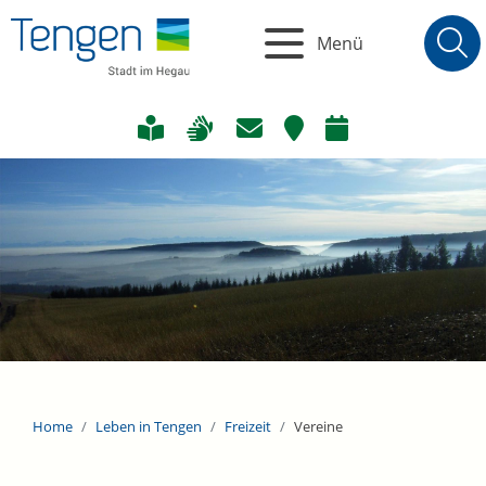
Menü
Home
Leben in Tengen
Freizeit
Vereine