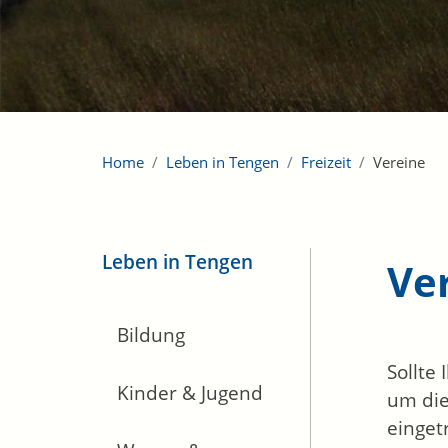
Home
Leben in Tengen
Freizeit
Vereine
Leben in Tengen
Ve
Bildung
Sollte
Kinder & Jugend
um die
einget