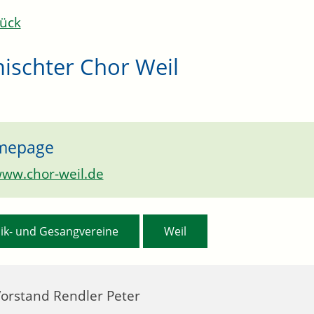
ück
ischter Chor Weil
mepage
ww.chor-weil.de
,
ik- und Gesangvereine
Weil
Vorstand
Rendler
Peter