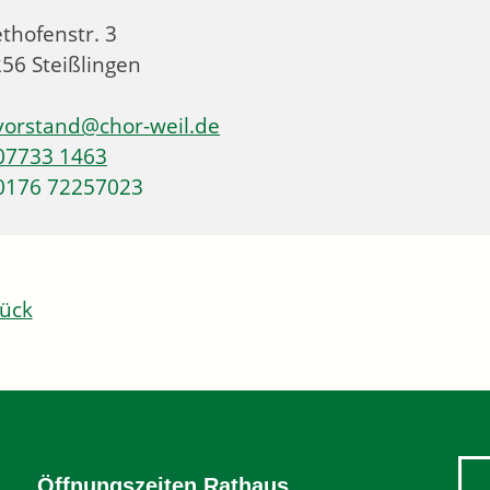
thofenstr. 3
256
Steißlingen
vorstand@chor-weil.de
07733 1463
0176 72257023
ück
Öffnungszeiten Rathaus