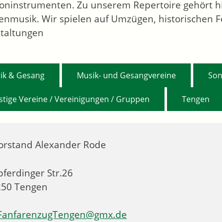
oninstrumenten. Zu unserem Repertoire gehört h
enmusik. Wir spielen auf Umzügen, historischen F
taltungen
,
,
ik & Gesang
Musik- und Gesangvereine
Son
,
stige Vereine / Vereinigungen / Gruppen
Tengen
orstand
Alexander
Rode
pferdinger Str.26
250
Tengen
FanfarenzugTengen@gmx.de