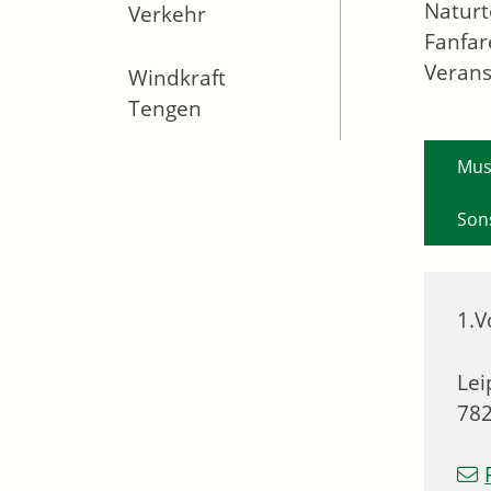
Naturt
Verkehr
Fanfar
Verans
Windkraft
Tengen
Mus
Son
1.V
Lei
78