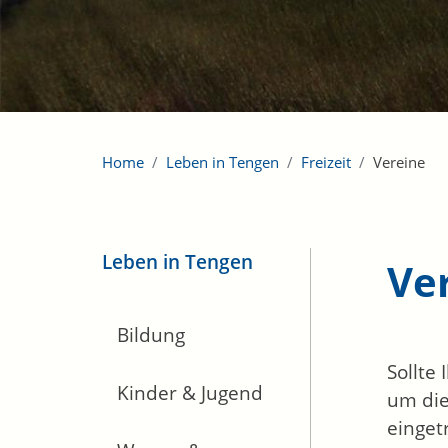
Home
Leben in Tengen
Freizeit
Vereine
Leben in Tengen
Ve
Bildung
Sollte
Kinder & Jugend
um die
einget