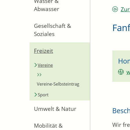
Wasser &
Abwasser
Zur
Fan
Gesellschaft &
Soziales
Freizeit
Ho
Vereine
w
Vereine-Selbsteintrag
Sport
Umwelt & Natur
Besc
Wir fr
Mobilität &