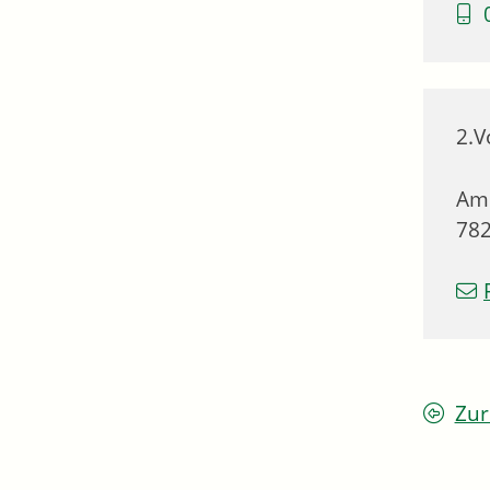
2.V
Am
78
Zur