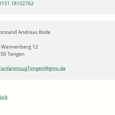
0151 18102762
orstand
Andreas
Rode
 Wannenberg 12
250
Tengen
FanfarenzugTengen@gmx.de
ück