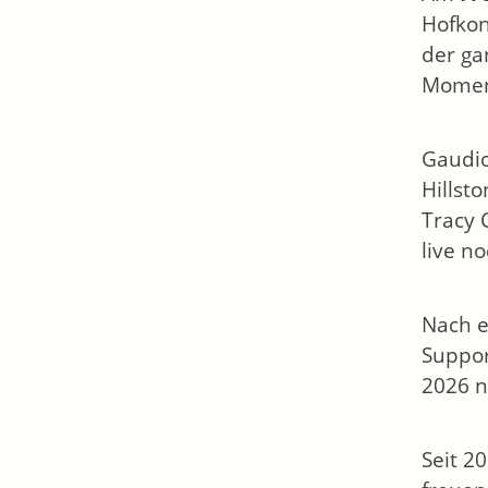
Hofkon
der ga
Momen
Gaudio
Hillst
Tracy 
live n
Nach e
Suppor
2026 n
Seit 2