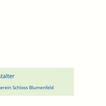
talter
erein Schloss Blumenfeld