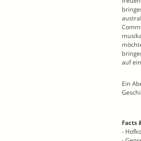
freuen
bringe
austra
Commun
musika
möchte
bringe
auf ei
Ein Ab
Geschi
Facts 
- Hofk
- Genr