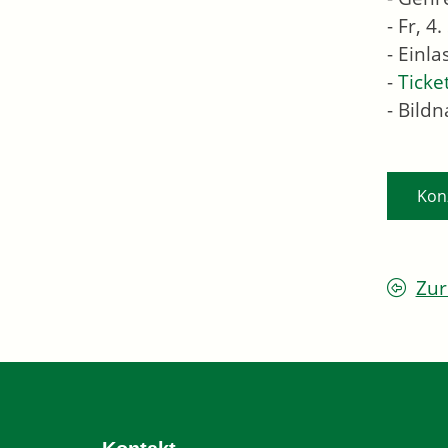
- Fr, 
- Einl
-
Ticke
- Bild
Kon
Zur