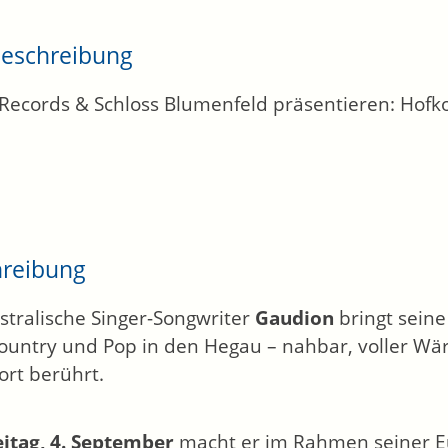
eschreibung
 Records & Schloss Blumenfeld präsentieren: Hofko
hreibung
stralische Singer-Songwriter
Gaudion
bringt sein
Country und Pop in den Hegau – nahbar, voller W
ort berührt.
eitag, 4. September
macht er im Rahmen seiner Eu