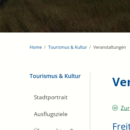
Home
Tourismus & Kultur
Veranstaltungen
Tourismus & Kultur
Ve
Stadtportrait
Zur
Ausflugsziele
Frei