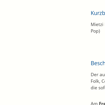
Kurzb
Mietzi
Pop)
Besc
Der au
Folk, 
die sof
Am
Fr