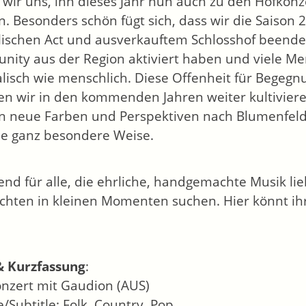
 wir uns, ihn dieses Jahr nun auch zu den Hofkonz
n. Besonders schön fügt sich, dass wir die Saison
lischen Act und ausverkauftem Schlosshof beendet
ity aus der Region aktiviert haben und viele Me
lisch wie menschlich. Diese Offenheit für Begeg
n wir in den kommenden Jahren weiter kultivieren
n neue Farben und Perspektiven nach Blumenfeld
ne ganz besondere Weise.
end für alle, die ehrliche, handgemachte Musik li
chten in kleinen Momenten suchen. Hier könnt i
& Kurzfassung
:
onzert mit Gaudion (AUS)
e/Subtitle: Folk, Country, Pop