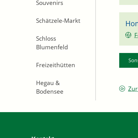
Souvenirs
Schätzele-Markt
Ho
F
Schloss
Blumenfeld
Son
Freizeithütten
Hegau &
Zur
Bodensee