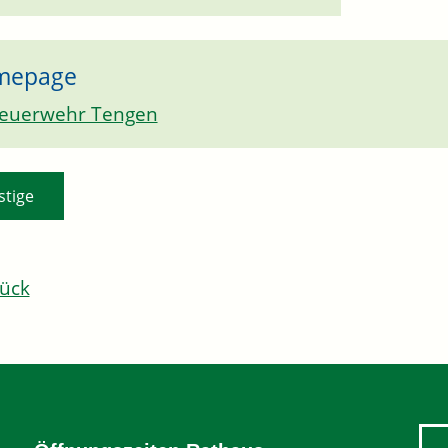
mepage
euerwehr Tengen
stige
ück