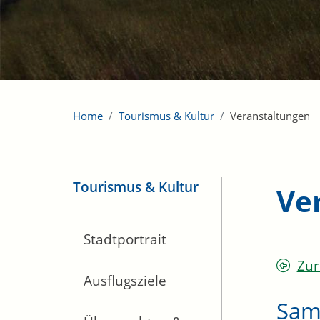
Home
Tourismus & Kultur
Veranstaltungen
Tourismus & Kultur
Ve
Stadtportrait
Zur
Ausflugsziele
Sam