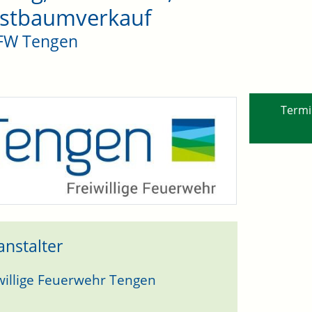
istbaumverkauf
FFW Tengen
Termi
anstalter
willige Feuerwehr Tengen