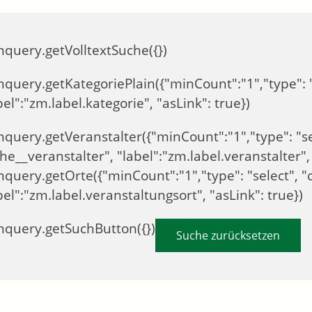
query.getVolltextSuche({})
uery.getKategoriePlain({"minCount":"1","type": "checkbox", "c
"label":"zm.label.kategorie", "asLink": true})
uery.getVeranstalter({"minCount":"1","type": "select", "clas
e__veranstalter", "label":"zm.label.veranstalter", "asLink": true}
ery.getOrte({"minCount":"1","type": "select", "class": "zm-suche__ort",
"label":"zm.label.veranstaltungsort", "asLink": true})
query.getSuchButton({})
Suche zurücksetzen