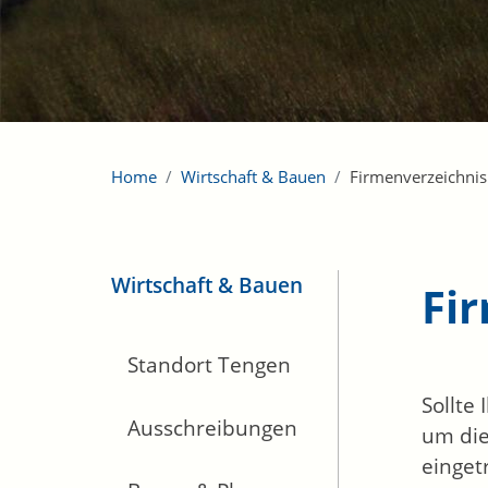
Home
Wirtschaft & Bauen
Firmenverzeichnis
Wirtschaft & Bauen
Fi
Standort Tengen
Sollte
Ausschreibungen
um die
einget