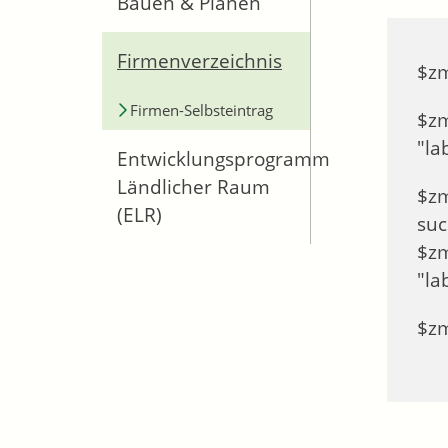
Bauen & Planen
Firmenverzeichnis
$zm
Firmen-Selbsteintrag
$zmq
Entwicklungsprogramm
Ländlicher Raum
$zmq
(ELR)
such
$zmqu
$zm