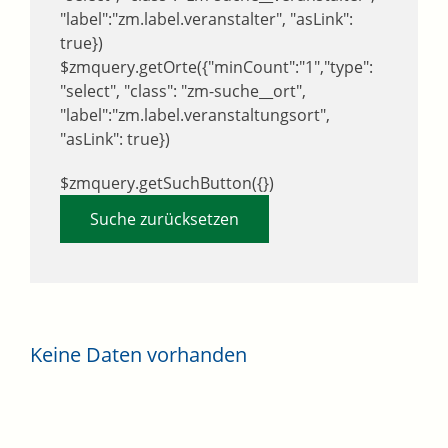
"label":"zm.label.veranstalter", "asLink":
true})
$zmquery.getOrte({"minCount":"1","type":
"select", "class": "zm-suche__ort",
"label":"zm.label.veranstaltungsort",
"asLink": true})
$zmquery.getSuchButton({})
Suche zurücksetzen
Keine Daten vorhanden