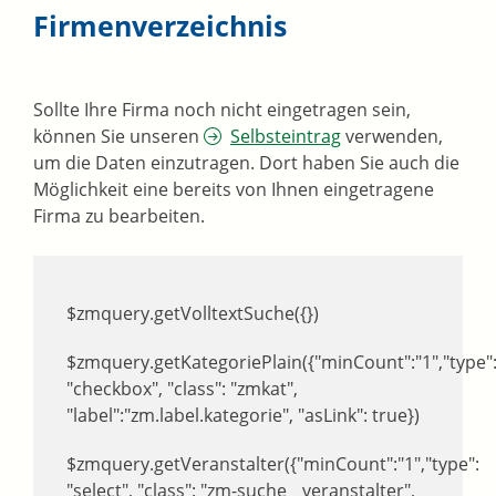
Firmenverzeichnis
Sollte Ihre Firma noch nicht eingetragen sein,
können Sie unseren
Selbsteintrag
verwenden,
um die Daten einzutragen. Dort haben Sie auch die
Möglichkeit eine bereits von Ihnen eingetragene
Firma zu bearbeiten.
$zmquery.getVolltextSuche({})
$zmquery.getKategoriePlain({"minCount":"1","type"
"checkbox", "class": "zmkat",
"label":"zm.label.kategorie", "asLink": true})
$zmquery.getVeranstalter({"minCount":"1","type":
"select", "class": "zm-suche__veranstalter",