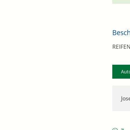
Besc
REIFE
Aut
Jos