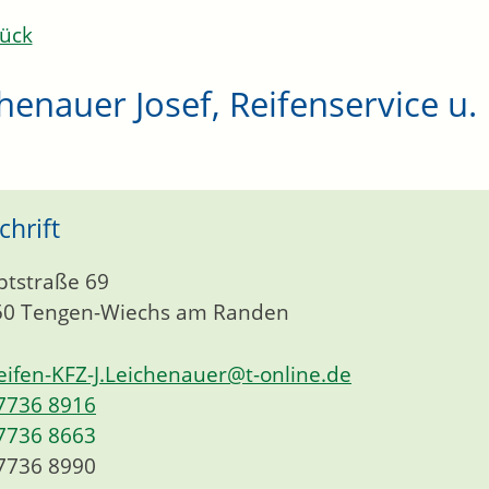
ück
henauer Josef, Reifenservice u
chrift
tstraße 69
50
Tengen-Wiechs am Randen
eifen-KFZ-J.Leichenauer@t-online.de
7736 8916
7736 8663
7736 8990