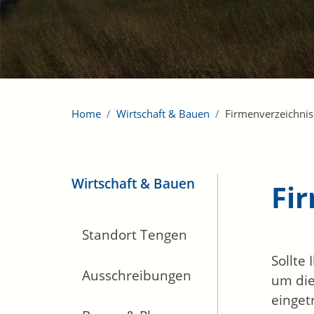
Home
Wirtschaft & Bauen
Firmenverzeichnis
Wirtschaft & Bauen
Fi
Standort Tengen
Sollte
Ausschreibungen
um die
einget