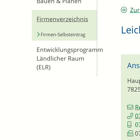
Bauen & Planen
Zur
Firmenverzeichnis
Leic
Firmen-Selbsteintrag
Entwicklungsprogramm
Ländlicher Raum
Ans
(ELR)
Haup
782
R
0
0
0