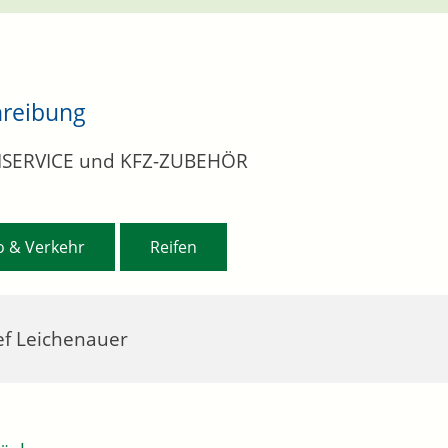
hreibung
NSERVICE und KFZ-ZUBEHÖR
,
o & Verkehr
Reifen
ef Leichenauer