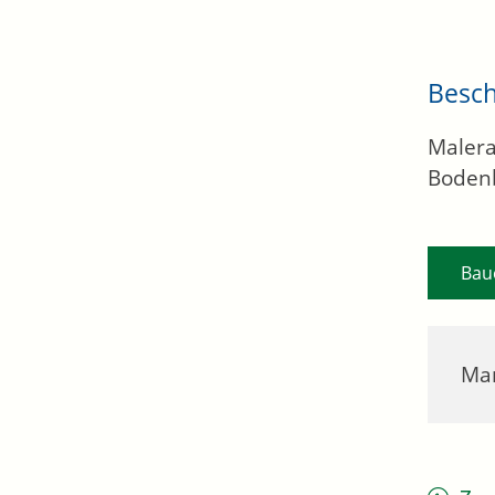
Besc
Malera
Boden
Bau
Mar