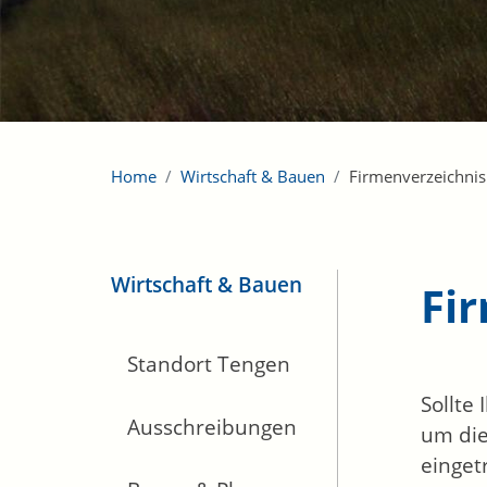
Home
Wirtschaft & Bauen
Firmenverzeichnis
Wirtschaft & Bauen
Fi
Standort Tengen
Sollte
Ausschreibungen
um die
einget