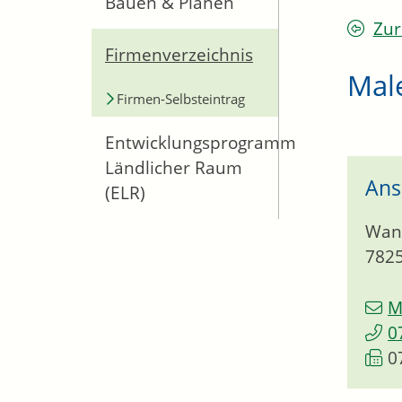
Bauen & Planen
Zur
Firmenverzeichnis
Male
Firmen-Selbsteintrag
Entwicklungsprogramm
Ländlicher Raum
Ans
(ELR)
Wan
782
M
0
0