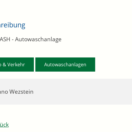
hreibung
ASH - Autowaschanlage
,
o & Verkehr
Autowaschanlagen
nno Wezstein
ück