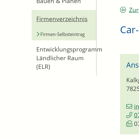
Bauen & Planen
Zur
Firmenverzeichnis
Car
Firmen-Selbsteintrag
Entwicklungsprogramm
Ländlicher Raum
Ans
(ELR)
Kalk
782
i
0
0