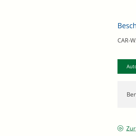
Besc
CAR-W
Aut
Be
Zur