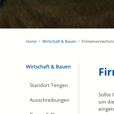
Home
Wirtschaft & Bauen
Firmenverzeichnis
Wirtschaft & Bauen
Fi
Standort Tengen
Sollte
Ausschreibungen
um die
einget