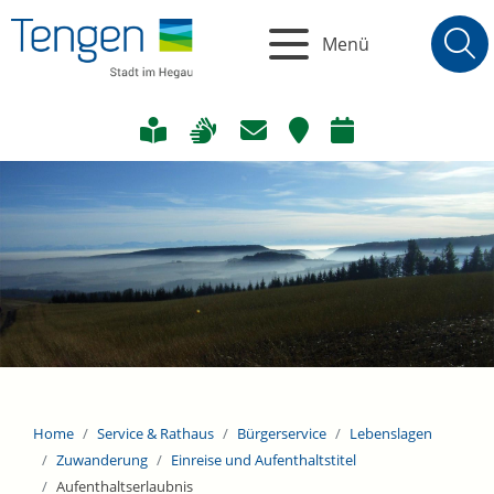
Menü
Home
Service & Rathaus
Bürgerservice
Lebenslagen
Zuwanderung
Einreise und Aufenthaltstitel
Aufenthaltserlaubnis