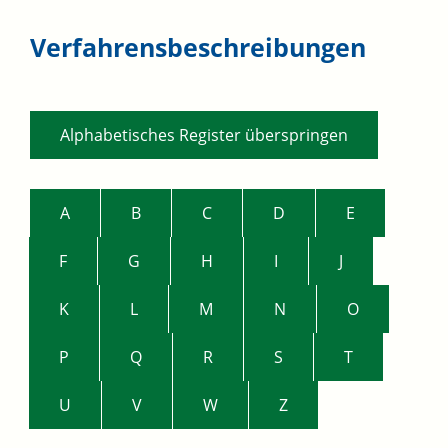
Verfahrensbeschreibungen
Alphabetisches Register überspringen
A
B
C
D
E
F
G
H
I
J
K
L
M
N
O
P
Q
R
S
T
U
V
W
Z