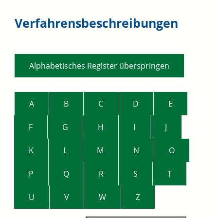
Verfahrensbeschreibungen
Alphabetisches Register überspringen
A
B
C
D
E
F
G
H
I
J
K
L
M
N
O
P
Q
R
S
T
U
V
W
Z