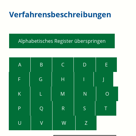
Verfahrensbeschreibungen
Alphabetisches Register überspringen
A
B
C
D
E
F
G
H
I
J
K
L
M
N
O
P
Q
R
S
T
U
V
W
Z