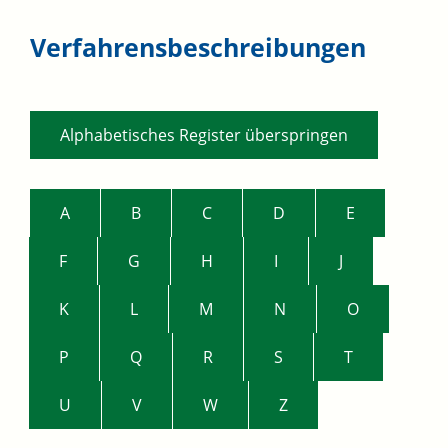
Verfahrensbeschreibungen
Alphabetisches Register überspringen
A
B
C
D
E
F
G
H
I
J
K
L
M
N
O
P
Q
R
S
T
U
V
W
Z