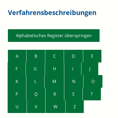
Verfahrensbeschreibungen
Alphabetisches Register überspringen
A
B
C
D
E
F
G
H
I
J
K
L
M
N
O
P
Q
R
S
T
U
V
W
Z