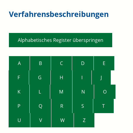
Verfahrensbeschreibungen
Alphabetisches Register überspringen
A
B
C
D
E
F
G
H
I
J
K
L
M
N
O
P
Q
R
S
T
U
V
W
Z