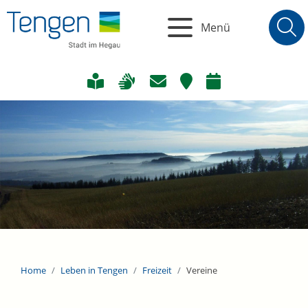
Menü
Home
Leben in Tengen
Freizeit
Vereine