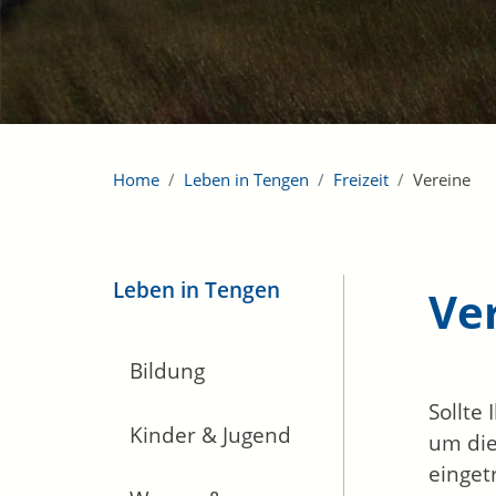
Home
Leben in Tengen
Freizeit
Vereine
Leben in Tengen
Ve
Bildung
Sollte
Kinder & Jugend
um die
einget