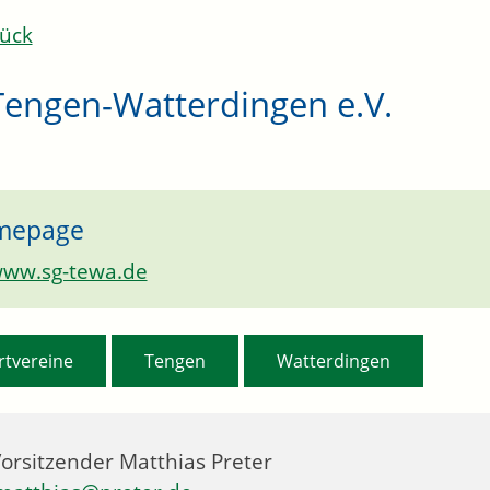
ück
Tengen-Watterdingen e.V.
mepage
ww.sg-tewa.de
,
,
rtvereine
Tengen
Watterdingen
Vorsitzender
Matthias
Preter