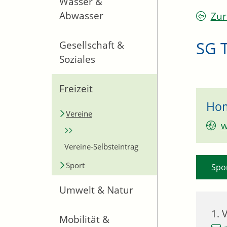
Wasser &
Abwasser
Zur
SG 
Gesellschaft &
Soziales
Freizeit
Ho
Vereine
w
Vereine-Selbsteintrag
Sport
Spo
Umwelt & Natur
1. 
Mobilität &