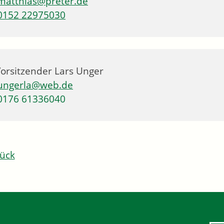
matthias@preter.de
0152 22975030
Vorsitzender
Lars
Unger
ungerla@web.de
0176 61336040
ück