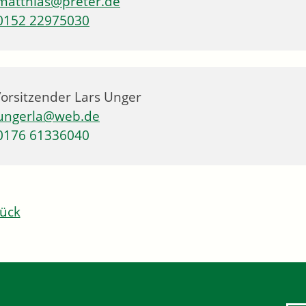
matthias@preter.de
0152 22975030
Vorsitzender
Lars
Unger
ungerla@web.de
0176 61336040
ück