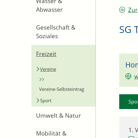
Wasser &
Abwasser
Zur
SG 
Gesellschaft &
Soziales
Freizeit
Ho
Vereine
w
Vereine-Selbsteintrag
Sport
Spo
Umwelt & Natur
1. 
Mobilität &