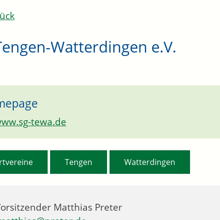
ück
Tengen-Watterdingen e.V.
mepage
ww.sg-tewa.de
,
,
rtvereine
Tengen
Watterdingen
Vorsitzender
Matthias
Preter