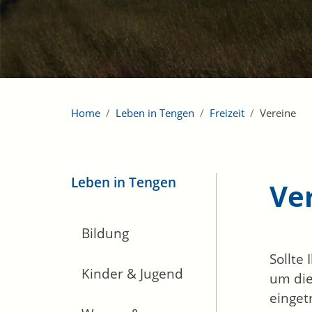
Home
Leben in Tengen
Freizeit
Vereine
Leben in Tengen
Ve
Bildung
Sollte
Kinder & Jugend
um die
einget