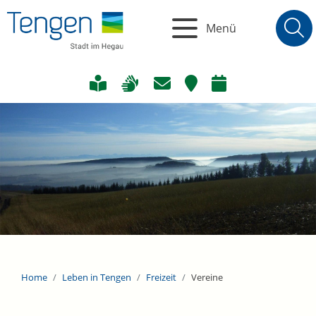
Menü
Home
Leben in Tengen
Freizeit
Vereine