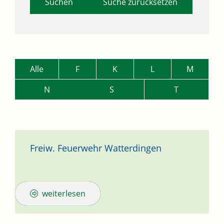
Suche zurücksetzen
Alle
F
K
L
M
N
S
T
Freiw. Feuerwehr Watterdingen
weiterlesen