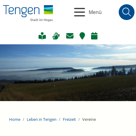
Menü
Home
Leben in Tengen
Freizeit
Vereine