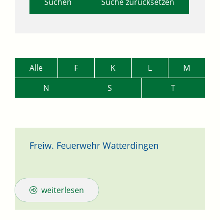
Suche zurücksetzen
Alle
F
K
L
M
N
S
T
Freiw. Feuerwehr Watterdingen
weiterlesen