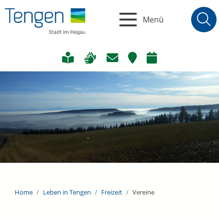
Menü
Home
Leben in Tengen
Freizeit
Vereine