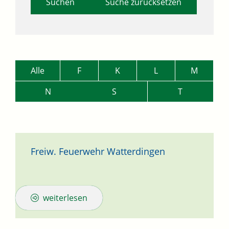
Suche zurücksetzen
Alle
F
K
L
M
N
S
T
Freiw. Feuerwehr Watterdingen
weiterlesen