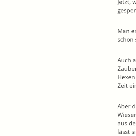
Jetzt,
gespen
Man er
schon 
Auch a
Zauber
Hexen 
Zeit e
Aber d
Wiesen
aus de
lässt 