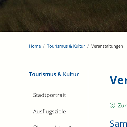
Home
Tourismus & Kultur
Veranstaltungen
Tourismus & Kultur
Ve
Stadtportrait
Zur
Ausflugsziele
Sam