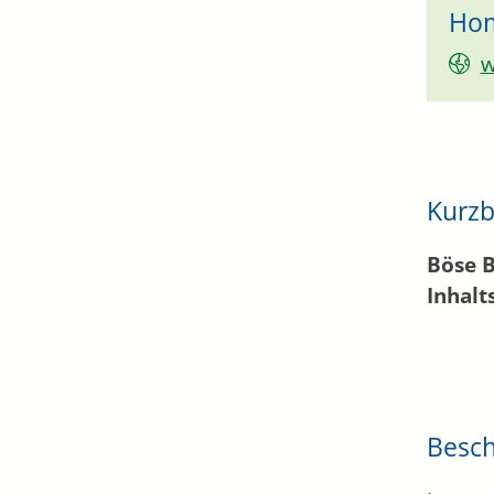
Ho
w
Kurzb
Böse 
Inhalt
Besc