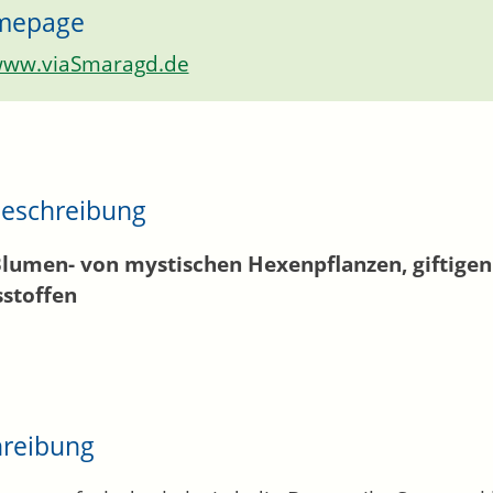
mepage
ww.viaSmaragd.de
eschreibung
Blumen- von mystischen Hexenpflanzen, giftig
sstoffen
hreibung