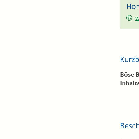
Ho
w
Kurzb
Böse 
Inhalt
Besc