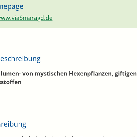
mepage
ww.viaSmaragd.de
eschreibung
Blumen- von mystischen Hexenpflanzen, giftig
sstoffen
hreibung