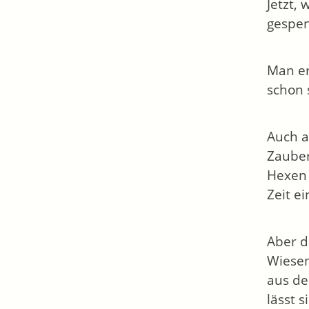
Jetzt,
gespen
Man er
schon 
Auch a
Zauber
Hexen 
Zeit e
Aber d
Wiesen
aus de
lässt 