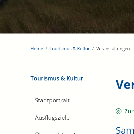
Home
Tourismus & Kultur
Veranstaltungen
Tourismus & Kultur
Ve
Stadtportrait
Zur
Ausflugsziele
Sam