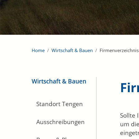
Home
Wirtschaft & Bauen
Firmenverzeichnis
Wirtschaft & Bauen
Fi
Standort Tengen
Sollte
Ausschreibungen
um die
einget