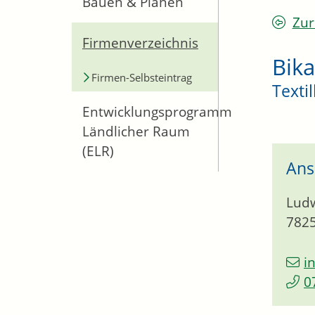
Bauen & Planen
Zur
Firmenverzeichnis
Bik
Firmen-Selbsteintrag
Texti
Entwicklungsprogramm
Ländlicher Raum
(ELR)
Ans
Ludw
782
i
0