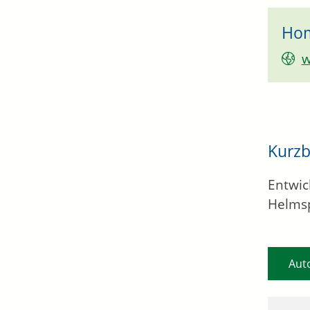
Ho
w
Kurzb
Entwic
Helms
Aut