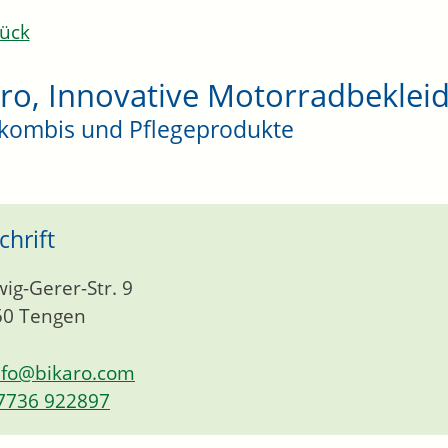
ück
aro, Innovative Motorradbeklei
lkombis und Pflegeprodukte
chrift
ig-Gerer-Str. 9
50
Tengen
nfo@bikaro.com
7736 922897